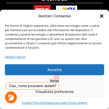
Gestisci Consenso
SITO CERTIFICATO
Per fornire le migliori esperienze, utilizziamo tecnologie come i cookie
per memorizzare e/o accedere alle informazioni del dispositivo. Il
consenso a queste tecnologie ci permetterà di elaborare dati come il
comportamento di navigazione o ID unici su questo sito. Non
acconsentire o ritirare il consenso può influire negativamente su alcune
caratteristiche e funzioni.
Gestisci servizi
Accetta
Nega
Ciao, come possiamo aiutarti?
DADO S.R.L. Unipersonale - Viale Enrico Forlanini 23 - 20134 Milano (MI) - Italy
Visualizza preferenze
Tel. 02.40703420 - P.Iva/C.F. 02681390809 - Numero REA MI-2640300 - Cap. Soc.
€ 110.000
Dall'anno 2000 presenti sul mercato
Cookie Policy
Dichiarazione sulla Privacy
Imprint