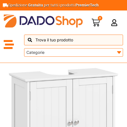
Spedizione
Gratuita
per tutti i prodotti
PremierTech
0