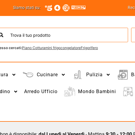
Siamo stati su:
Rec
esso cercati:
Piano Cottura
mini frigo
congelatore
Frigorifero
tura
Cucinare
Pulizia
B
dino
Arredo Ufficio
Mondo Bambini
hop è disponibile:
dal Lunedì al Venerdì
- Mattina
9:30 - 12:00
P