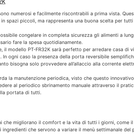
2K
sono numerosi e facilmente riscontrabili a prima vista. Qu
 in spazi piccoli, ma rappresenta una buona scelta per tutti
ssibile congelare in completa sicurezza gli alimenti a lun
sario fare la spesa quotidianamente.
il modello PT-FR32K sarà perfetto per arredare casa di vil
. In ogni caso la presenza della porta reversibile semplifiche
nto bisogna solo provvedere all’allaccio alla corrente elettr
a la manutenzione periodica, visto che questo innovativo p
vedere al periodico sbrinamento manuale attraverso il pratic
 portata di tutti.
che migliorano il comfort e la vita di tutti i giorni, come i
i ingredienti che servono a variare il menù settimanale del