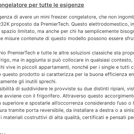
ngelatore per tutte le esigenze
sigenza di avere un mini freezer congelatore, che non ingomb
32K proposto da PremierTech. Questo elettrodomestico, infa
 spazio limitato, ma anche per chi ha semplicemente bisogn
to le misure contenute di questo modello possono essere sfr
io PremierTech e tutte le altre soluzioni classiche sta prop
 frigo, ma in aggiunta si può collocare in qualsiasi contesto,
chi vive in piccoli appartamenti, nonché per i single e tutt
e questo prodotto si caratterizza per la buona efficienza ene
amente gli inutili sprechi.
bilità di suddividere le provviste su due distinti ripiani, vi
che avviene con il frigorifero. Attraverso questo accorgimen
na superiore e spostarle all’occorrenza considerando l’uso o 
a tramite porta reversibile, da installare a destra o a sini
i materiali costruttivi di alta qualità, certificati e pensat