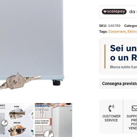
SKU:
346789
Categor
Tags:
,
Conservare
Elett
Consegna previst
CUSTOMER
SUPP
SERVICE
PRE
PO
VEND