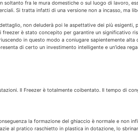
n soltanto fra le mura domestiche o sul luogo di lavoro, es
rciali. Si tratta infatti di una versione non a incasso, ma lib
 dettaglio, non deluderà poi le aspettative dei più esigenti,
freezer è stato concepito per garantire un significativo ri
 riuscendo in questo modo a coniugare sapientemente alta qu
senta di certo un investimento intelligente e un’idea rega
tazioni. Il Freezer è totalmente coibentato. Il tempo di con
seguenza la formazione del ghiaccio è normale e non infic
ie al pratico raschietto in plastica in dotazione, lo sbrina