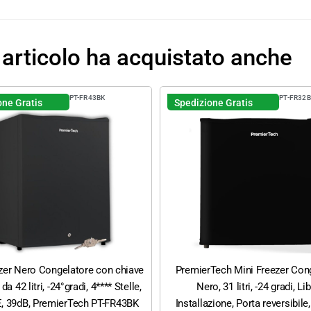
 articolo ha acquistato anche
PT-FR43BK
PT-FR32B
one Gratis
Spedizione Gratis
zer Nero Congelatore con chiave
PremierTech Mini Freezer Con
da 42 litri, -24°gradi, 4**** Stelle,
Nero, 31 litri, -24 gradi, Li
E, 39dB, PremierTech PT-FR43BK
Installazione, Porta reversibile,