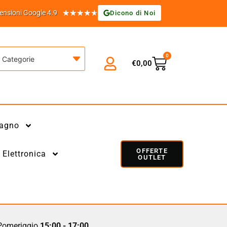
★
★
★
★
★
ensioni Google 4.9
Dicono di Noi
0
Categorie
€
0,00
agno
OFFERTE
Elettronica
OUTLET
omeriggio
15:00 - 17:00