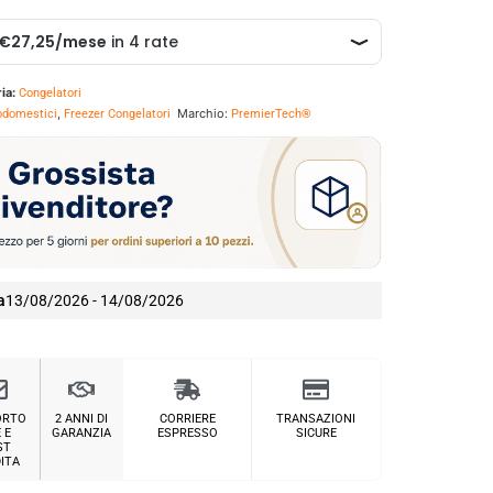
ia:
Congelatori
,
Marchio:
rodomestici
Freezer Congelatori
PremierTech®
a
13/08/2026 - 14/08/2026
ORTO
2 ANNI DI
CORRIERE
TRANSAZIONI
 E
GARANZIA
ESPRESSO
SICURE
ST
ITA