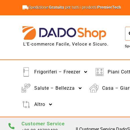
Spedizione
Gratuita
per tutti i prodotti
PremierTech
L'E-commerce Facile, Veloce e Sicuro.
Sp
Frigoriferi – Freezer
Piani Cot
Salute – Bellezza
Casa – Giar
Altro
Customer Service
Il Customer Service DadoS