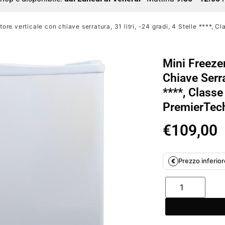
ore verticale con chiave serratura, 31 litri, -24 gradi, 4 Stelle ****
Mini Freeze
Chiave Serra
****, Class
PremierTec
€
109,00
Prezzo inferiore
€