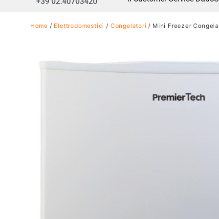
+39 02.40703420
Home
/
Elettrodomestici
/
Congelatori
/ Mini Freezer Congelat