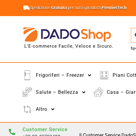
Spedizione
Gratuita
per tutti i prodotti
PremierTech
L'E-commerce Facile, Veloce e Sicuro.
Sp
Frigoriferi – Freezer
Piani Cot
Salute – Bellezza
Casa – Giar
Altro
Customer Service
Il Customer Service DadoS