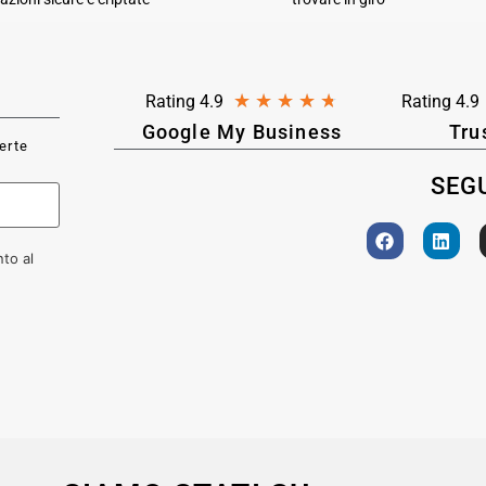
★
★
★
★
★
Rating 4.9
Rating 4.9
Google My Business
Tru
ferte
SEGU
to al