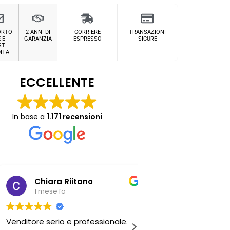
ORTO
2 ANNI DI
CORRIERE
TRANSAZIONI
 E
GARANZIA
ESPRESSO
SICURE
ST
ITA
ECCELLENTE
In base a
1.171 recensioni
Chiara Riitano
Giovanni Z
1 mese fa
1 mese fa
nditore serio e professionale..
Professionalità del 