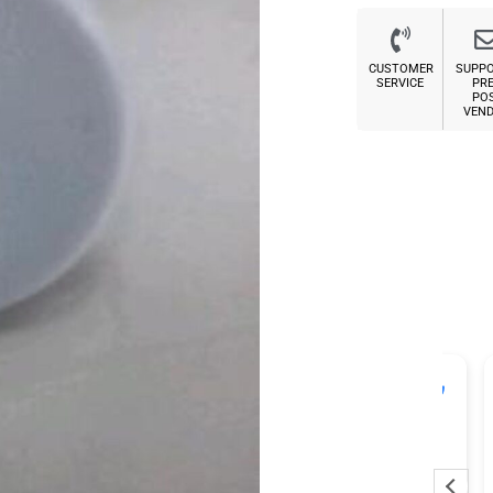
CUSTOMER
SUPP
SERVICE
PRE
PO
VEND
Sabrina M.
2 settimane fa
Pessima esperienza.
Ve