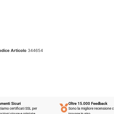
disponibile solo in fasce orarie
molto limitate e, nel mio caso, la
gestione del post-vendita è stata
lenta e poco rassicurante.
Un errore nella spedizione può
capitare, ma è il modo in cui viene
gestito che fa la differenza.
Purtroppo, la mia esperienza è
dice Articolo
344654
stata negativa e, allo stato
attuale, non mi sento di
consigliare questo venditore.
menti Sicuri
Oltre 15.000 Feedback
zziamo certificati SSL per
Sono la migliore recensione c
azioni sicure e criptate
trovare in giro