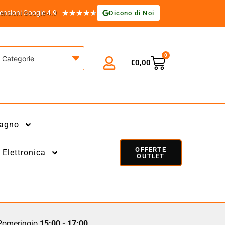
★
★
★
★
★
ensioni Google 4.9
Dicono di Noi
0
Categorie
€
0,00
agno
OFFERTE
Elettronica
OUTLET
omeriggio
15:00 - 17:00