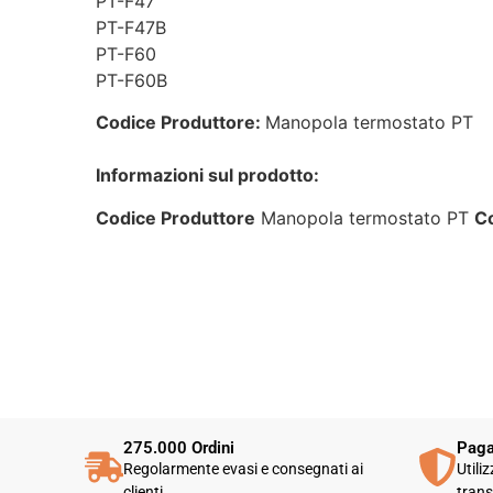
PT-F47
PT-F47B
PT-F60
PT-F60B
Codice Produttore:
Manopola termostato PT
Informazioni sul prodotto:
Codice Produttore
Manopola termostato PT
Co
275.000 Ordini
Paga
Regolarmente evasi e consegnati ai
Utili
clienti
trans