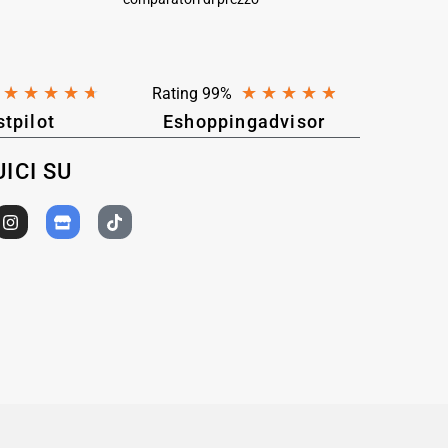
★
★
★
★
★
★
★
★
★
★
Rating 99%
stpilot
Eshoppingadvisor
ICI SU