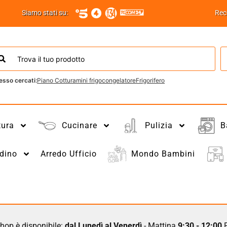
Siamo stati su:
Rec
esso cercati:
Piano Cottura
mini frigo
congelatore
Frigorifero
tura
Cucinare
Pulizia
B
dino
Arredo Ufficio
Mondo Bambini
hop è disponibile:
dal Lunedì al Venerdì
- Mattina
9:30 - 12:00
P