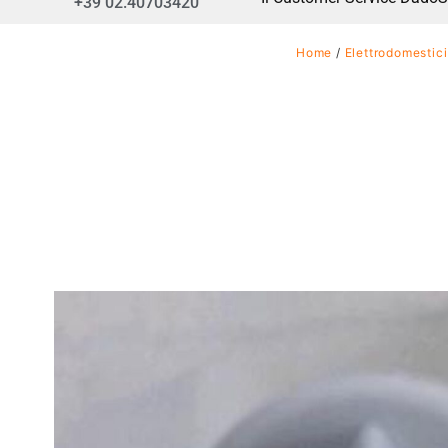
+39 02.40703420
Home
/
Elettrodomestici