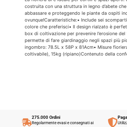
costruita con una struttura in legno d’abete ch
abbassare e proteggendo le piante da ospiti ind
ovunque!Caratteristiche:• Include sei scomparti 
colore che preferisci• Il design rialzato è perf
box di coltivazione per prevenire l’erosione del 
permette di fare giardinaggio negli spazi più p
ingombro: 78.5L x 58P x 81Acm• Misure fiorier
coltivabile), 15kg (ripiano)Contenuto della conf
275.000 Ordini
Paga
Regolarmente evasi e consegnati ai
Utili