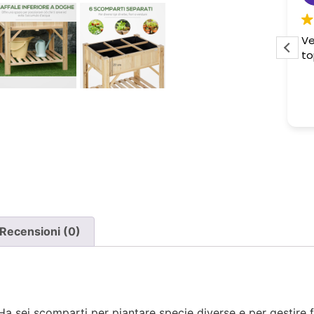
Pessima esperienza.
Ve
to
Ho acquistato due poltrone, ma
ne è stata consegnata soltanto
una, nonostante il DDT riporti
Leggi di più
chiaramente la consegna di due
pezzi.
Ho segnalato immediatamente il
problema e, non ricevendo
risposta, ho dovuto inviare un
sollecito. Solo a quel punto mi è
stato comunicato che erano in
corso verifiche con la logistica e il
Recensioni (0)
corriere. Da allora nessun
aggiornamento concreto e la
poltrona mancante non è stata
ancora consegnata.
i. Ha sei scomparti per piantare specie diverse e per gestire 