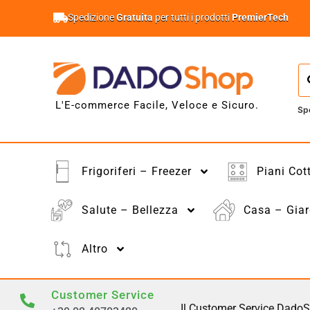
Spedizione
Gratuita
per tutti i prodotti
PremierTech
L'E-commerce Facile, Veloce e Sicuro.
Sp
Frigoriferi – Freezer
Piani Cot
Salute – Bellezza
Casa – Giar
Altro
Customer Service
Il Customer Service DadoS