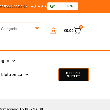
★
★
★
★
★
ensioni Google 4.9
Dicono di Noi
0
Categorie
€
0,00
agno
OFFERTE
Elettronica
OUTLET
omeriggio
15:00 - 17:00