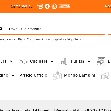
Siamo stati su:
Rec
esso cercati:
Piano Cottura
mini frigo
congelatore
Frigorifero
tura
Cucinare
Pulizia
B
dino
Arredo Ufficio
Mondo Bambini
hop è disponibile:
dal Lunedì al Venerdì
- Mattina
9:30 - 12:00
P