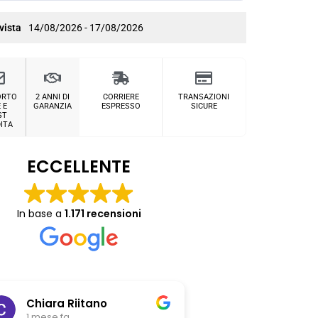
vista
14/08/2026 - 17/08/2026
ORTO
2 ANNI DI
CORRIERE
TRANSAZIONI
 E
GARANZIA
ESPRESSO
SICURE
ST
ITA
ECCELLENTE
In base a
1.171 recensioni
Chiara Riitano
Giovanni Z
1 mese fa
1 mese fa