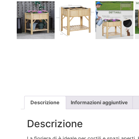
Descrizione
Informazioni aggiuntive
Descrizione
La fioriera di è ideale per cortili e spazi apert