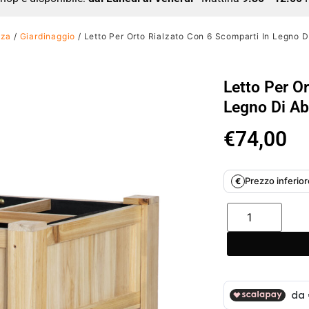
zza
/
Giardinaggio
/ Letto Per Orto Rialzato Con 6 Scomparti In Legno 
Letto Per O
Legno Di A
€
74,00
Prezzo inferiore
€