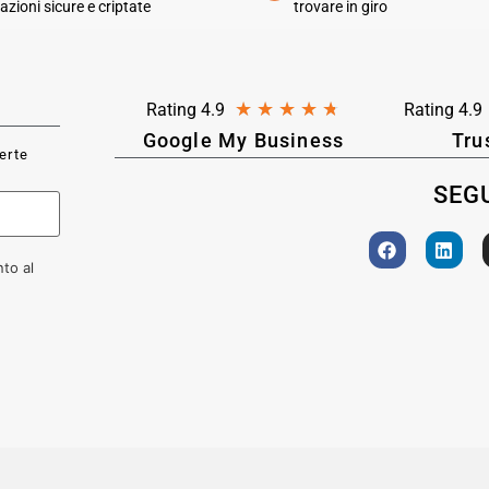
azioni sicure e criptate
trovare in giro
★
★
★
★
★
Rating 4.9
Rating 4.9
Google My Business
Tru
ferte
SEGU
to al