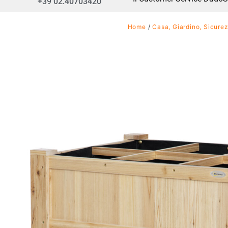
+39 02.40703420
Home
/
Casa, Giardino, Sicure