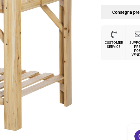
Consegna pre
CUSTOMER
SUPP
SERVICE
PRE
PO
VEND
Sabrina M.
2 settimane fa