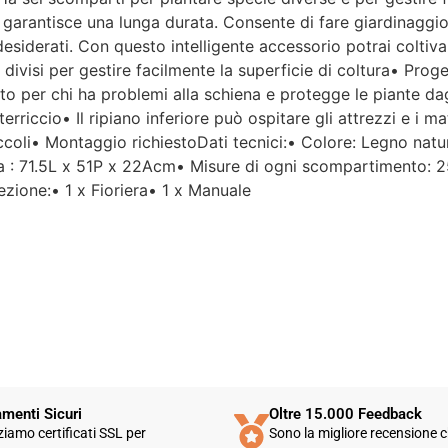
Per un'azienda che vende
e garantisce una lunga durata. Consente di fare giardinaggi
esclusivamente online, mi
esiderati. Con questo intelligente accessorio potrai coltiva
aspettavo un servizio clienti molto
divisi per gestire facilmente la superficie di coltura• Prog
più efficiente. L'assistenza è
disponibile solo in fasce orarie
etto per chi ha problemi alla schiena e protegge le piante da
molto limitate e, nel mio caso, la
terriccio• Il ripiano inferiore può ospitare gli attrezzi e i 
gestione del post-vendita è stata
iccoli• Montaggio richiestoDati tecnici:• Colore: Legno nat
lenta e poco rassicurante.
a : 71.5L x 51P x 22Acm• Misure di ogni scompartimento: 
ezione:• 1 x Fioriera• 1 x Manuale
Un errore nella spedizione può
capitare, ma è il modo in cui viene
gestito che fa la differenza.
Purtroppo, la mia esperienza è
stata negativa e, allo stato
attuale, non mi sento di
consigliare questo venditore.
menti Sicuri
Oltre 15.000 Feedback
zziamo certificati SSL per
Sono la migliore recensione c