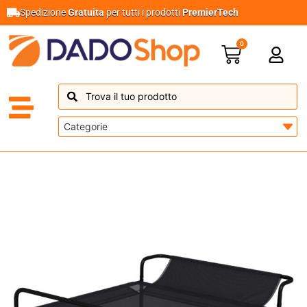
Spedizione
Gratuita
per tutti i prodotti
PremierTech
0