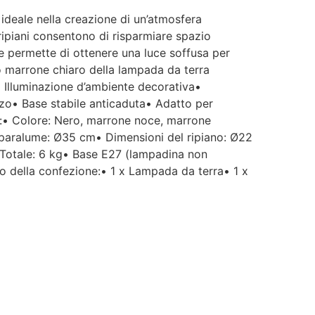
ideale nella creazione di un’atmosfera
I ripiani consentono di risparmiare spazio
he permette di ottenere una luce soffusa per
to marrone chiaro della lampada da terra
• Illuminazione d’ambiente decorativa•
izzo• Base stabile anticaduta• Adatto per
i:• Colore: Nero, marrone noce, marrone
 paralume: Ø35 cm• Dimensioni del ripiano: Ø22
 Totale: 6 kg• Base E27 (lampadina non
della confezione:• 1 x Lampada da terra• 1 x