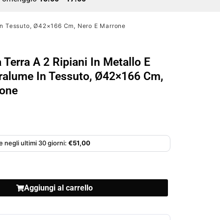
 In Tessuto, Ø42×166 Cm, Nero E Marrone
Terra A 2 Ripiani In Metallo E
ralume In Tessuto, Ø42×166 Cm,
rone
 negli ultimi 30 giorni:
€
51,00
Aggiungi al carrello