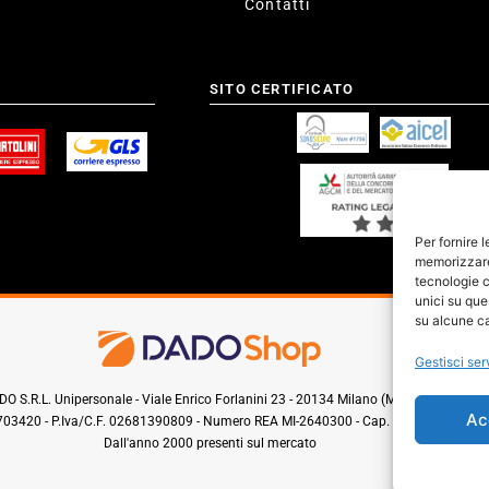
Contatti
SITO CERTIFICATO
Per fornire 
memorizzare 
tecnologie c
unici su que
su alcune ca
Gestisci ser
O S.R.L. Unipersonale - Viale Enrico Forlanini 23 - 20134 Milano (MI) - Italy
Ac
0703420 - P.Iva/C.F. 02681390809 - Numero REA MI-2640300 - Cap. Soc. € 110.000
Dall'anno 2000 presenti sul mercato