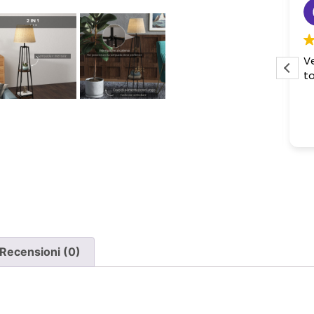
Sabrina M.
2 settimane fa
Pessima esperienza.
Ve
to
Ho acquistato due poltrone, ma
ne è stata consegnata soltanto
una, nonostante il DDT riporti
Leggi di più
chiaramente la consegna di due
pezzi.
Ho segnalato immediatamente il
problema e, non ricevendo
risposta, ho dovuto inviare un
sollecito. Solo a quel punto mi è
stato comunicato che erano in
corso verifiche con la logistica e il
Recensioni (0)
corriere. Da allora nessun
aggiornamento concreto e la
poltrona mancante non è stata
ancora consegnata.