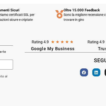
menti Sicuri
Oltre 15.000 Feedback
zziamo certificati SSL per
Sono la migliore recensione c
azioni sicure e criptate
trovare in giro
★
★
★
★
★
Rating 4.9
Rating 4.9
Google My Business
Tru
ferte
SEGU
to al