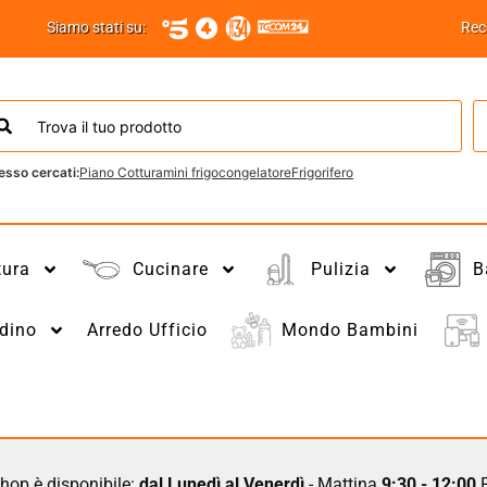
Siamo stati su:
Rec
esso cercati:
Piano Cottura
mini frigo
congelatore
Frigorifero
tura
Cucinare
Pulizia
B
dino
Arredo Ufficio
Mondo Bambini
hop è disponibile:
dal Lunedì al Venerdì
- Mattina
9:30 - 12:00
P