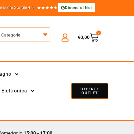
★
★
★
★
★
ensioni Google 4.9
Dicono di Noi
0
Categorie
€
0,00
agno
OFFERTE
Elettronica
OUTLET
omeriggio
15:00 - 17:00