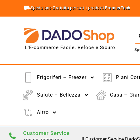
Spedizione
Gratuita
per tutti i prodotti
PremierTech
L'E-commerce Facile, Veloce e Sicuro.
Sp
Frigoriferi – Freezer
Piani Cot
Salute – Bellezza
Casa – Giar
Altro
Customer Service
Il Customer Service DadoS