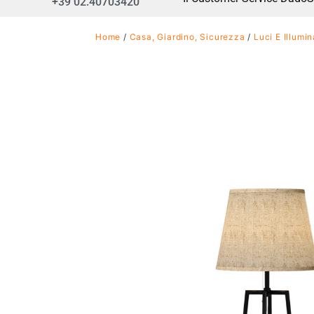
+39 02.40703420
Home
/
Casa, Giardino, Sicurezza
/
Luci E Illumi