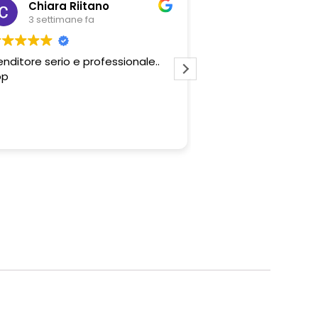
Chiara Riitano
Giovanni Z
3 settimane fa
3 settimane fa
nditore serio e professionale..
Professionalità del 
p
e convenienza degli 
proposti. Tutto perf