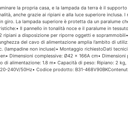
minare la propria casa, e la lampada da terra è il supporto 
Per un'azienda che vende
alità, anche grazie ai ripiani e alla luce superiore inclusa. 
esclusivamente online, mi
e in giro. La lampada superiore è protetta da un paralume c
aspettavo un servizio clienti molto
stiche:• Il pannello in tonalità noce e il paralume in tessu
più efficiente. L'assistenza è
disponibile solo in fasce orarie
 ripiani a disposizione per riporre oggetti e soprammobili
molto limitate e, nel mio caso, la
 lunghezza del cavo di alimentazione amplia l’ambito di util
gestione del post-vendita è stata
. (lampadine non incluse)• Montaggio richiestoDati tecnic
lenta e poco rassicurante.
rylen• Dimensioni complessive: Ø42 x 166A cm• Dimensioni
di alimentazione: 1.8 m• Capacità di peso: Ripiano: 2 kg,
Un errore nella spedizione può
220-240V/50Hz• Codice prodotto: B31-468V90BKContenuto 
capitare, ma è il modo in cui viene
gestito che fa la differenza.
Purtroppo, la mia esperienza è
stata negativa e, allo stato
attuale, non mi sento di
consigliare questo venditore.