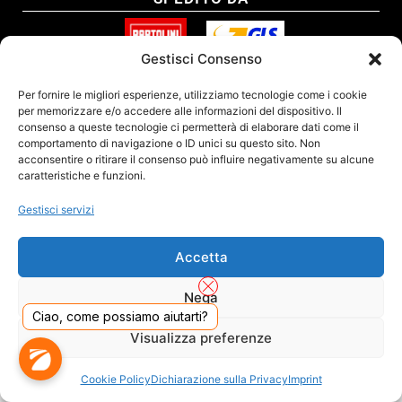
Gestisci Consenso
SITO CERTIFICATO
Per fornire le migliori esperienze, utilizziamo tecnologie come i cookie
per memorizzare e/o accedere alle informazioni del dispositivo. Il
consenso a queste tecnologie ci permetterà di elaborare dati come il
comportamento di navigazione o ID unici su questo sito. Non
acconsentire o ritirare il consenso può influire negativamente su alcune
caratteristiche e funzioni.
Gestisci servizi
Accetta
Nega
Ciao, come possiamo aiutarti?
DADO S.R.L. Unipersonale - Viale Enrico Forlanini 23 - 20134 Milano (MI) - Italy
Visualizza preferenze
Tel. 02.40703420 - P.Iva/C.F. 02681390809 - Numero REA MI-2640300 - Cap. Soc.
€ 110.000
Dall'anno 2000 presenti sul mercato
Cookie Policy
Dichiarazione sulla Privacy
Imprint