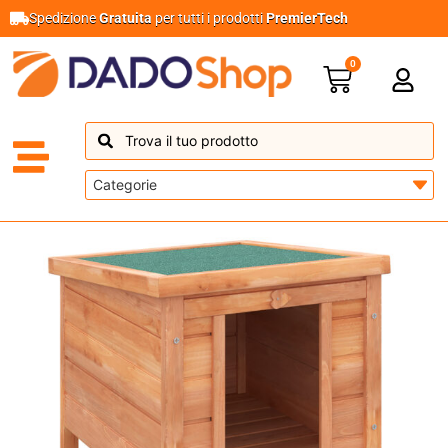
Spedizione
Gratuita
per tutti i prodotti
PremierTech
0