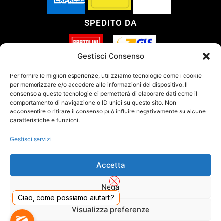
SPEDITO DA
Gestisci Consenso
SITO CERTIFICATO
Per fornire le migliori esperienze, utilizziamo tecnologie come i cookie
per memorizzare e/o accedere alle informazioni del dispositivo. Il
consenso a queste tecnologie ci permetterà di elaborare dati come il
comportamento di navigazione o ID unici su questo sito. Non
acconsentire o ritirare il consenso può influire negativamente su alcune
caratteristiche e funzioni.
Gestisci servizi
Accetta
Nega
Ciao, come possiamo aiutarti?
DADO S.R.L. Unipersonale - Viale Enrico Forlanini 23 - 20134 Milano (MI) - Italy
Visualizza preferenze
Tel. 02.40703420 - P.Iva/C.F. 02681390809 - Numero REA MI-2640300 - Cap. Soc.
€ 110.000