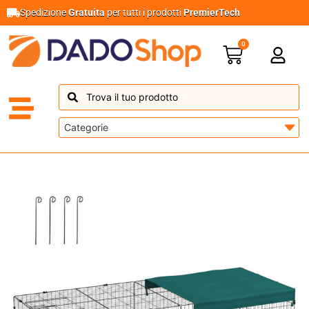
Spedizione
Gratuita
per tutti i prodotti
PremierTech
0