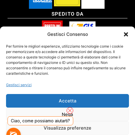
SPEDITO DA
Gestisci Consenso
SITO CERTIFICATO
Per fornire le migliori esperienze, utilizziamo tecnologie come i cookie
per memorizzare e/o accedere alle informazioni del dispositivo. Il
consenso a queste tecnologie ci permetterà di elaborare dati come il
comportamento di navigazione o ID unici su questo sito. Non
acconsentire o ritirare il consenso può influire negativamente su alcune
caratteristiche e funzioni.
Gestisci servizi
Accetta
Nega
Ciao, come possiamo aiutarti?
DADO S.R.L. Unipersonale - Viale Enrico Forlanini 23 - 20134 Milano (MI) - Italy
Visualizza preferenze
Tel. 02.40703420 - P.Iva/C.F. 02681390809 - Numero REA MI-2640300 - Cap. Soc.
€ 110.000