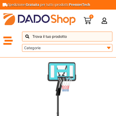
Spedizione
Gratuita
per tutti i prodotti
PremierTech
0