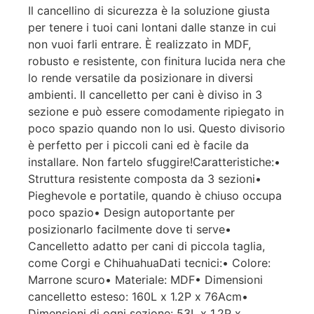
Il cancellino di sicurezza è la soluzione giusta
per tenere i tuoi cani lontani dalle stanze in cui
non vuoi farli entrare. È realizzato in MDF,
robusto e resistente, con finitura lucida nera che
lo rende versatile da posizionare in diversi
ambienti. Il cancelletto per cani è diviso in 3
sezione e può essere comodamente ripiegato in
poco spazio quando non lo usi. Questo divisorio
è perfetto per i piccoli cani ed è facile da
installare. Non fartelo sfuggire!Caratteristiche:•
Struttura resistente composta da 3 sezioni•
Pieghevole e portatile, quando è chiuso occupa
poco spazio• Design autoportante per
posizionarlo facilmente dove ti serve•
Cancelletto adatto per cani di piccola taglia,
come Corgi e ChihuahuaDati tecnici:• Colore:
Marrone scuro• Materiale: MDF• Dimensioni
cancelletto esteso: 160L x 1.2P x 76Acm•
Dimensioni di ogni sezione: 53L x 1.2P x