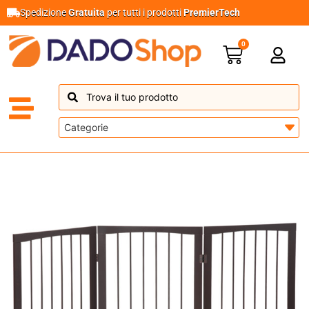
Spedizione
Gratuita
per tutti i prodotti
PremierTech
0