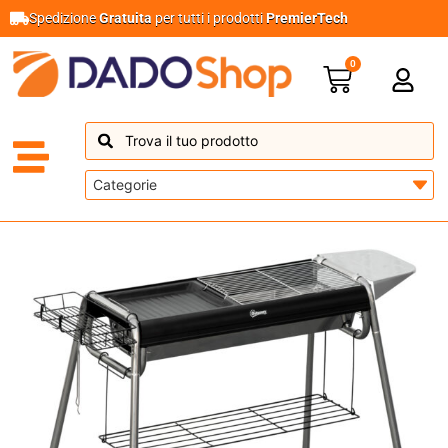
Spedizione
Gratuita
per tutti i prodotti
PremierTech
0