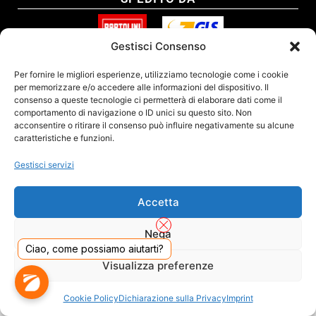
Gestisci Consenso
SITO CERTIFICATO
Per fornire le migliori esperienze, utilizziamo tecnologie come i cookie
per memorizzare e/o accedere alle informazioni del dispositivo. Il
consenso a queste tecnologie ci permetterà di elaborare dati come il
comportamento di navigazione o ID unici su questo sito. Non
acconsentire o ritirare il consenso può influire negativamente su alcune
caratteristiche e funzioni.
Gestisci servizi
Accetta
Nega
Ciao, come possiamo aiutarti?
DADO S.R.L. Unipersonale - Viale Enrico Forlanini 23 - 20134 Milano (MI) - Italy
Visualizza preferenze
Tel. 02.40703420 - P.Iva/C.F. 02681390809 - Numero REA MI-2640300 - Cap. Soc.
€ 110.000
Dall'anno 2000 presenti sul mercato
Cookie Policy
Dichiarazione sulla Privacy
Imprint