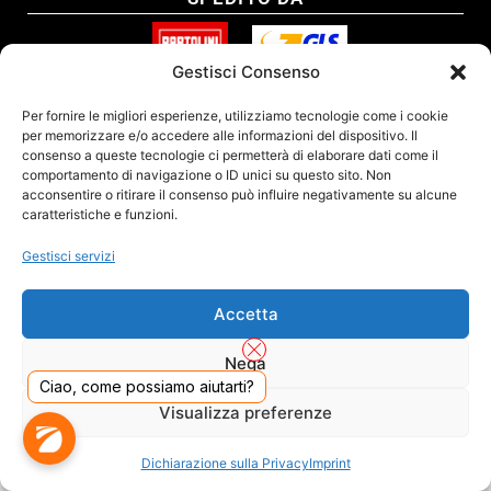
Gestisci Consenso
SITO CERTIFICATO
Per fornire le migliori esperienze, utilizziamo tecnologie come i cookie
per memorizzare e/o accedere alle informazioni del dispositivo. Il
consenso a queste tecnologie ci permetterà di elaborare dati come il
comportamento di navigazione o ID unici su questo sito. Non
acconsentire o ritirare il consenso può influire negativamente su alcune
caratteristiche e funzioni.
Gestisci servizi
Accetta
Nega
Ciao, come possiamo aiutarti?
DADO S.R.L. Unipersonale - Viale Enrico Forlanini 23 - 20134 Milano (MI) - Italy
Visualizza preferenze
Tel. 02.40703420 - P.Iva/C.F. 02681390809 - Numero REA MI-2640300 - Cap. Soc.
€ 110.000
Dall'anno 2000 presenti sul mercato
Dichiarazione sulla Privacy
Imprint