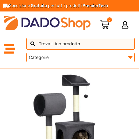
Spedizione
Gratuita
per tutti i prodotti
PremierTech
0