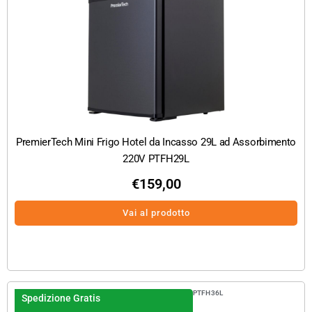
PremierTech Mini Frigo Hotel da Incasso 29L ad Assorbimento
220V PTFH29L
€
159,00
Vai al prodotto
PTFH36L
Spedizione Gratis