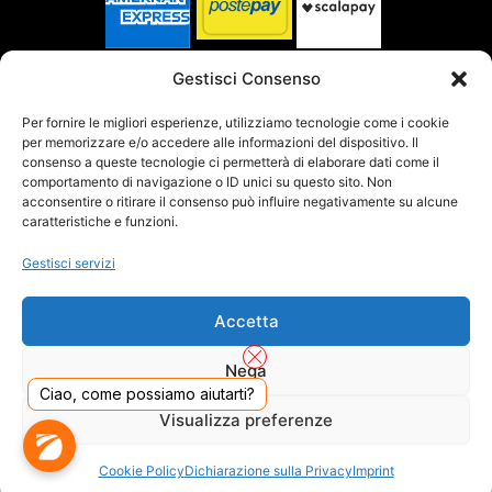
SPEDITO DA
Gestisci Consenso
Per fornire le migliori esperienze, utilizziamo tecnologie come i cookie
per memorizzare e/o accedere alle informazioni del dispositivo. Il
SITO CERTIFICATO
consenso a queste tecnologie ci permetterà di elaborare dati come il
comportamento di navigazione o ID unici su questo sito. Non
acconsentire o ritirare il consenso può influire negativamente su alcune
caratteristiche e funzioni.
Gestisci servizi
Accetta
Nega
Ciao, come possiamo aiutarti?
Visualizza preferenze
DADO S.R.L. Unipersonale - Viale Enrico Forlanini 23 - 20134 Milano (MI) - Italy
Cookie Policy
Dichiarazione sulla Privacy
Imprint
Tel. 02.40703420 - P.Iva/C.F. 02681390809 - Numero REA MI-2640300 - Cap. Soc.