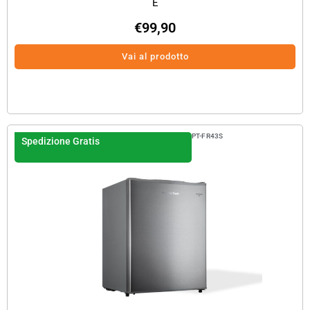
E
€
99,90
Vai al prodotto
PT-FR43S
Spedizione Gratis